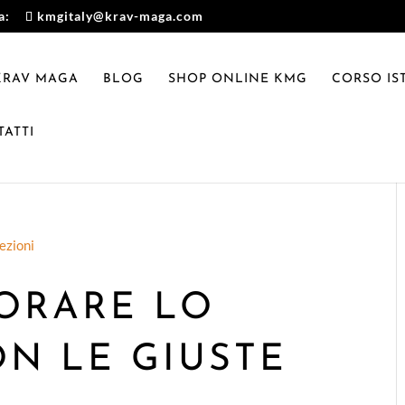
a:
kmgitaly@krav-maga.com
 KRAV MAGA
BLOG
SHOP ONLINE KMG
CORSO IS
ATTI
ORARE LO
ON LE GIUSTE