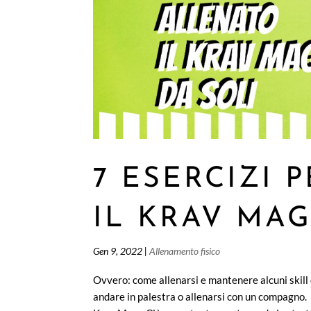
7 ESERCIZI 
IL KRAV MA
Gen 9, 2022
|
Allenamento fisico
Ovvero: come allenarsi e mantenere alcuni skill 
andare in palestra o allenarsi con un compagno. 