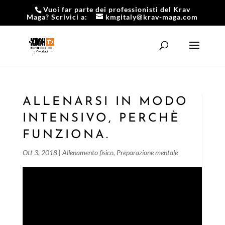
Vuoi far parte dei professionisti del Krav
Maga? Scrivici a:
kmgitaly@krav-maga.com
ALLENARSI IN MODO
INTENSIVO, PERCHÈ
FUNZIONA.
Ott 3, 2018
|
Allenamento fisico
,
Preparazione mentale