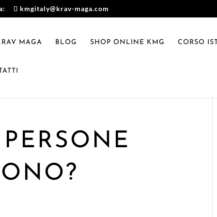
a:
kmgitaly@krav-maga.com
 KRAV MAGA
BLOG
SHOP ONLINE KMG
CORSO IS
ATTI
 PERSONE
CONO?