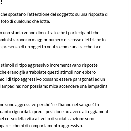
?
li che spostano l’attenzione del soggetto su una risposta di
foto di qualcuno che lotta.
in uno studio venne dimostrato che i partecipanti che
mministrarono un maggior numero di scosse elettriche in
 in presenza di un oggetto neutro come una racchetta di
o stimoli di tipo aggressivo incrementavano risposte
 che erano già arrabbiate questi stimoli non ebbero
imoli di tipo aggressivo possano essere paragonati ad un
na lampadina: non possiamo mica accendere una lampadina
e sono aggressive perchè “ce l’hanno nel sangue”. In
 quanto riguarda la predisposizione ad avere atteggiamenti
l corso della vita a livello di socializzazione sono
luppare schemi di comportamento aggressivo.