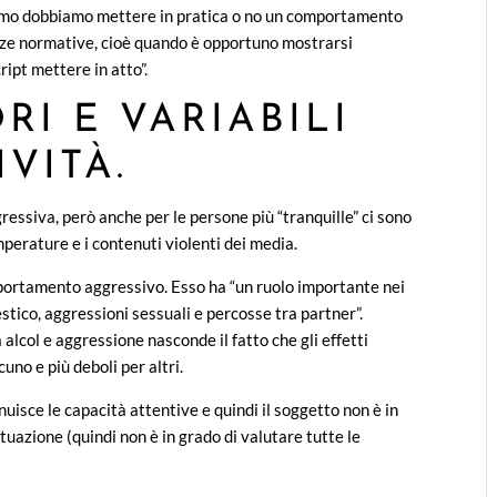
oviamo dobbiamo mettere in pratica o no un comportamento
enze normative, cioè quando è opportuno mostrarsi
cript mettere in atto”.
RI E VARIABILI
VITÀ.
ssiva, però anche per le persone più “tranquille” ci sono
emperature e i contenuti violenti dei media.
portamento aggressivo. Esso ha “un ruolo importante nei
estico, aggressioni sessuali e percosse tra partner”.
alcol e aggressione nasconde il fatto che gli effetti
cuno e più deboli per altri.
uisce le capacità attentive e quindi il soggetto non è in
ituazione (quindi non è in grado di valutare tutte le