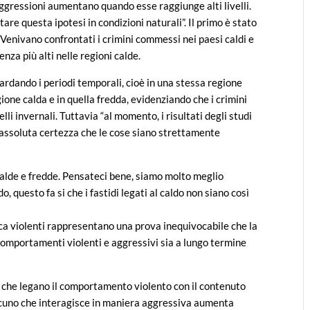
ggressioni aumentano quando esse raggiunge alti livelli.
are questa ipotesi in condizioni naturali”. Il primo è stato
Venivano confrontati i crimini commessi nei paesi caldi e
lenza più alti nelle regioni calde.
ardando i periodi temporali, cioè in una stessa regione
ione calda e in quella fredda, evidenziando che i crimini
elli invernali. Tuttavia “al momento, i risultati degli studi
n assoluta certezza che le cose siano strettamente
calde e fredde. Pensateci bene, siamo molto meglio
, questo fa si che i fastidi legati al caldo non siano così
musica violenti rappresentano una prova inequivocabile che la
comportamenti violenti e aggressivi sia a lungo termine
mi che legano il comportamento violento con il contenuto
lcuno che interagisce in maniera aggressiva aumenta