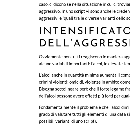
caso, ci dicono se nella situazione in cui ci tr
aggressivo. In uno script vi sono anche le cred
aggressivi e “quali tra le diverse varianti dello s
INTENSIFICATO
DELL’AGGRESSI
Ovviamente non tutti reagiscono in maniera aggre
alcune variabili importanti: l’alcol, le elevate t
L’alcol anche in quantità minime aumenta il com
crimini violenti: omicidi, violenze in ambito dom
Bisogna sottolineare però che il forte legame fra 
dell’alcol possono avere effetti più forti per qual
Fondamentalmente il problema è che l’alcol dimin
grado di valutare tutti gli elementi di una data s
possibili varianti di uno script).