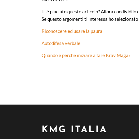
Ti è piaciuto questo articolo? Allora condividilo
Se questo argomenti ti interessa ho selezionato 
Riconoscere ed usare la paura
Autodifesa verbale
Quando e perchè iniziare a fare Krav Maga?
KMG ITALIA