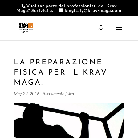
Vuoi far parte dei professionisti del Krav
Maga? Scrivici a:
kmgitaly@krav-maga.com
LA PREPARAZIONE
FISICA PER IL KRAV
MAGA.
Mag 22, 2016
|
Allenamento fisico