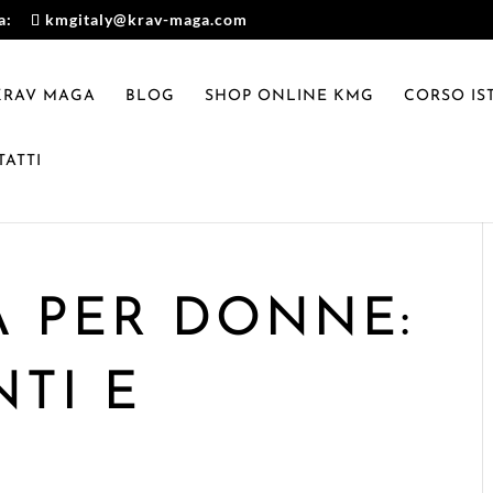
a:
kmgitaly@krav-maga.com
 KRAV MAGA
BLOG
SHOP ONLINE KMG
CORSO IS
ATTI
 PER DONNE:
TI E