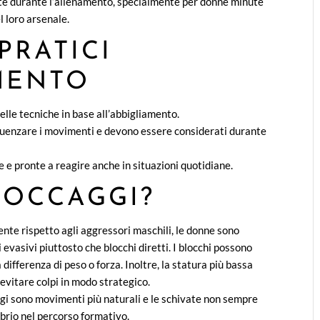
ate durante l’allenamento, specialmente per donne minute
 loro arsenale.
PRATICI
MENTO
lle tecniche in base all’abbigliamento.
nfluenzare i movimenti e devono essere considerati durante
e e pronte a reagire anche in situazioni quotidiane.
LOCCAGGI?
nte rispetto agli aggressori maschili, le donne sono
evasivi piuttosto che blocchi diretti. I blocchi possono
differenza di peso o forza. Inoltre, la statura più bassa
evitare colpi in modo strategico.
ggi sono movimenti più naturali e le schivate non sempre
ibrio nel percorso formativo.