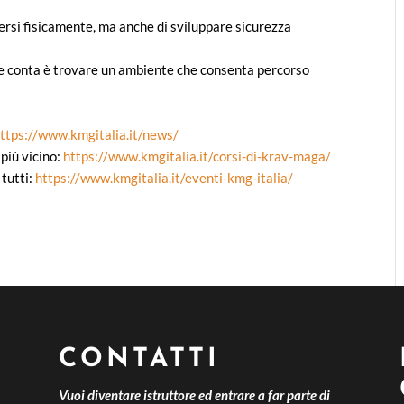
dersi fisicamente, ma anche di sviluppare sicurezza
he conta è trovare un ambiente che consenta percorso
ttps://www.kmgitalia.it/news/
 più vicino:
https://www.kmgitalia.it/corsi-di-krav-maga/
 tutti:
https://www.kmgitalia.it/eventi-kmg-italia/
CONTATTI
Vuoi diventare istruttore ed entrare a far parte di