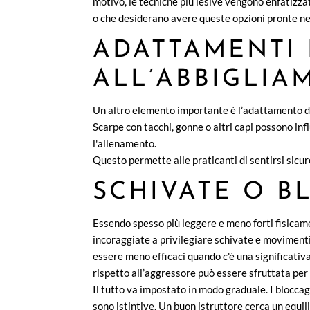
motivo, le tecniche più lesive vengono enfatizz
o che desiderano avere queste opzioni pronte nel
ADATTAMENTI 
ALL’ABBIGLIA
Un altro elemento importante è l’adattamento de
Scarpe con tacchi, gonne o altri capi possono i
l'allenamento.
Questo permette alle praticanti di sentirsi sicur
SCHIVATE O B
Essendo spesso più leggere e meno forti fisicame
incoraggiate a privilegiare schivate e movimenti 
essere meno efficaci quando c'è una significativa 
rispetto all’aggressore può essere sfruttata per 
Il tutto va impostato in modo graduale. I blocca
sono istintive. Un buon istruttore cerca un equil