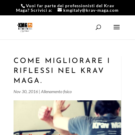
Vuoi far parte dei professionisti del Krav
Maga? Scrivici a:
kmgitaly@krav-maga.com
COME MIGLIORARE I
RIFLESSI NEL KRAV
MAGA.
Nov 30, 2016
|
Allenamento fisico