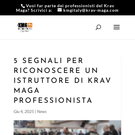
Vuoi far parte dei professionisti del Krav
Maga? Scrivici a:
kmgitaly@krav-maga.com
5 SEGNALI PER
RICONOSCERE UN
ISTRUTTORE DI KRAV
MAGA
PROFESSIONISTA
Giu 4, 2025
|
News