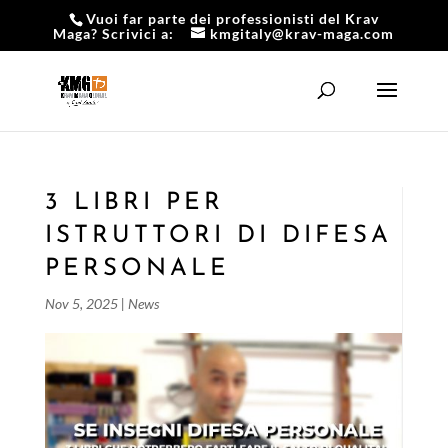
Vuoi far parte dei professionisti del Krav
Maga? Scrivici a:
kmgitaly@krav-maga.com
3 LIBRI PER
ISTRUTTORI DI DIFESA
PERSONALE
Nov 5, 2025
|
News