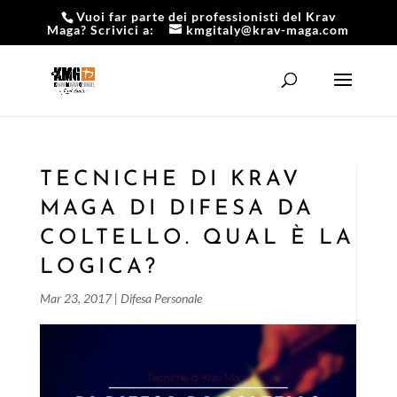
Vuoi far parte dei professionisti del Krav
Maga? Scrivici a:
kmgitaly@krav-maga.com
TECNICHE DI KRAV
MAGA DI DIFESA DA
COLTELLO. QUAL È LA
LOGICA?
Mar 23, 2017
|
Difesa Personale