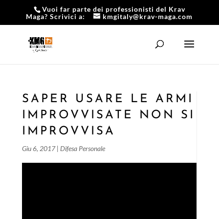
Vuoi far parte dei professionisti del Krav
Maga? Scrivici a:
kmgitaly@krav-maga.com
SAPER USARE LE ARMI
IMPROVVISATE NON SI
IMPROVVISA
Giu 6, 2017
|
Difesa Personale