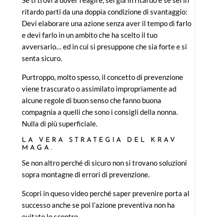
Se ti trovi a dover reagire, sei già in ritardo e se sei in
ritardo parti da una doppia condizione di svantaggio:
Devi elaborare una azione senza aver il tempo di farlo
e devi farlo in un ambito che ha scelto il tuo
avversario… ed in cui si presuppone che sia forte e si
senta sicuro.
Purtroppo, molto spesso, il concetto di prevenzione
viene trascurato o assimilato impropriamente ad
alcune regole di buon senso che fanno buona
compagnia a quelli che sono i consigli della nonna.
Nulla di più superficiale.
LA VERA STRATEGIA DEL KRAV
MAGA.
Se non altro perché di sicuro non si trovano soluzioni
sopra montagne di errori di prevenzione.
Scopri in queso video perché saper prevenire porta al
successo anche se poi l’azione preventiva non ha
evitato lo scontro.