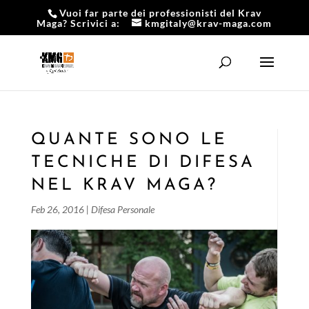
Vuoi far parte dei professionisti del Krav
Maga? Scrivici a:
kmgitaly@krav-maga.com
QUANTE SONO LE
TECNICHE DI DIFESA
NEL KRAV MAGA?
Feb 26, 2016
|
Difesa Personale