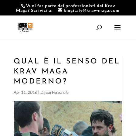
Vuoi far parte dei professionisti del Krav
Maga? Scrivici a:
kmgitaly@krav-maga.com
QUAL È IL SENSO DEL
KRAV MAGA
MODERNO?
Apr 11, 2016
|
Difesa Personale