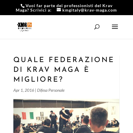
Vuoi far parte dei professionisti del Krav
Maga? Scrivici a:
kmgitaly@krav-maga.com
QUALE FEDERAZIONE
DI KRAV MAGA È
MIGLIORE?
Apr 1, 2016
|
Difesa Personale