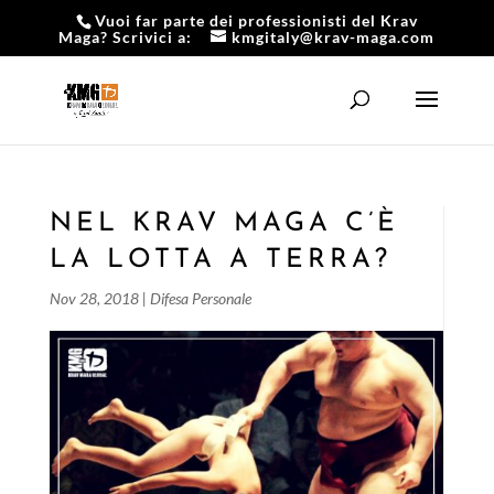
Vuoi far parte dei professionisti del Krav
Maga? Scrivici a:
kmgitaly@krav-maga.com
NEL KRAV MAGA C’È
LA LOTTA A TERRA?
Nov 28, 2018
|
Difesa Personale