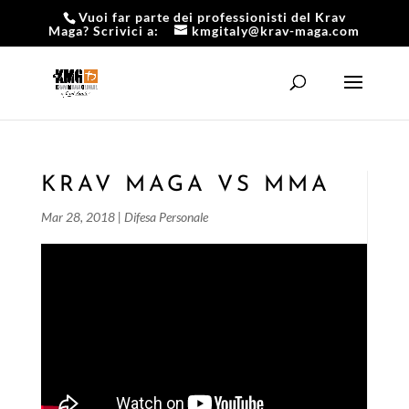
Vuoi far parte dei professionisti del Krav
Maga? Scrivici a:
kmgitaly@krav-maga.com
KRAV MAGA VS MMA
Mar 28, 2018
|
Difesa Personale