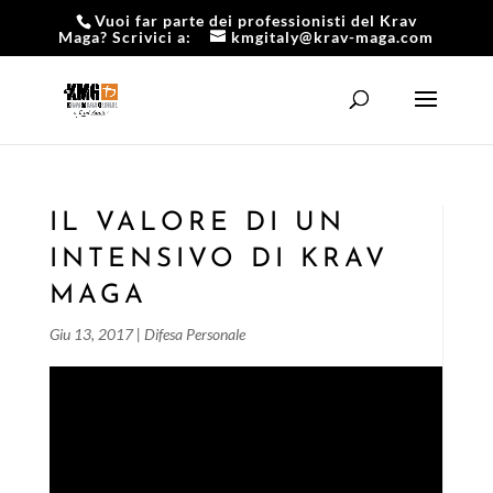
Vuoi far parte dei professionisti del Krav
Maga? Scrivici a:
kmgitaly@krav-maga.com
IL VALORE DI UN
INTENSIVO DI KRAV
MAGA
Giu 13, 2017
|
Difesa Personale