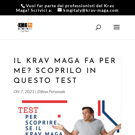
Vuoi far parte dei professionisti del Krav
Maga? Scrivici a:
kmgitaly@krav-maga.com
IL KRAV MAGA FA PER
ME? SCOPRILO IN
QUESTO TEST
Ott 7, 2021
|
Difesa Personale