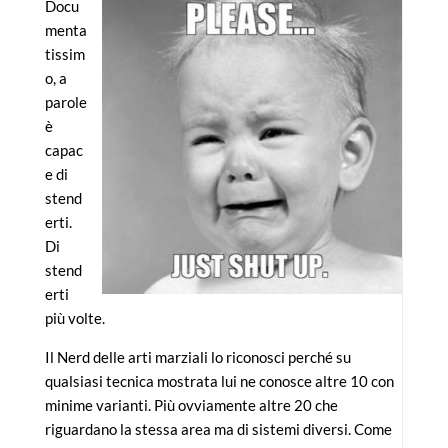
Docu
menta
tissim
o, a
parole
è
capac
e di
stend
erti.
Di
stend
erti
più volte.
Il Nerd delle arti marziali lo riconosci perché su
qualsiasi tecnica mostrata lui ne conosce altre 10 con
minime varianti. Più ovviamente altre 20 che
riguardano la stessa area ma di sistemi diversi. Come