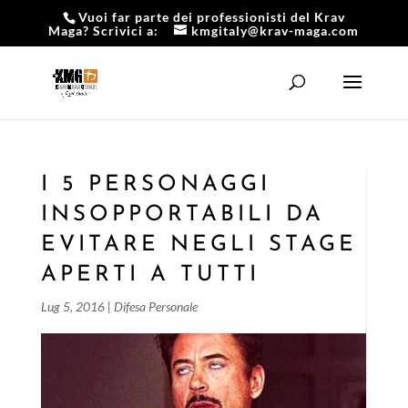
Vuoi far parte dei professionisti del Krav
Maga? Scrivici a:
kmgitaly@krav-maga.com
I 5 PERSONAGGI
INSOPPORTABILI DA
EVITARE NEGLI STAGE
APERTI A TUTTI
Lug 5, 2016
|
Difesa Personale