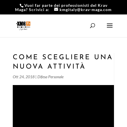
Vuoi far parte dei professionisti del Krav
Maga? Scrivici a:
kmgitaly@krav-maga.com
COME SCEGLIERE UNA
NUOVA ATTIVITÀ
Ott 24, 2018
|
Difesa Personale