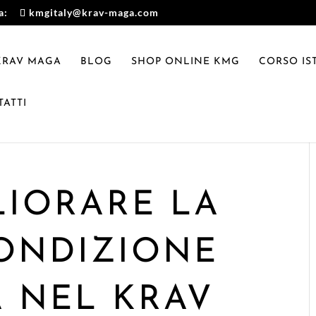
a:
kmgitaly@krav-maga.com
 KRAV MAGA
BLOG
SHOP ONLINE KMG
CORSO IS
ATTI
IORARE LA
ONDIZIONE
A NEL KRAV