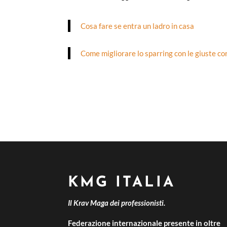
Cosa fare se entra un ladro in casa
Come migliorare lo sparring con le giuste co
KMG ITALIA
Il Krav Maga dei professionisti.
Federazione internazionale presente in oltre