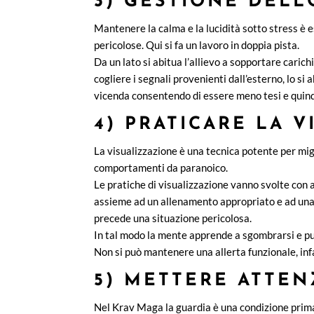
3) GESTIONE DELL
Mantenere la calma e la lucidità sotto stress è 
pericolose. Qui si fa un lavoro in doppia pista.
Da un lato si abitua l’allievo a sopportare carich
cogliere i segnali provenienti dall’esterno, lo si 
vicenda consentendo di essere meno tesi e quindi
4) PRATICARE LA V
La visualizzazione è una tecnica potente per migl
comportamenti da paranoico.
Le pratiche di visualizzazione vanno svolte con 
assieme ad un allenamento appropriato e ad una c
precede una situazione pericolosa.
In tal modo la mente apprende a sgombrarsi e può
Non si può mantenere una allerta funzionale, infatti
5) METTERE ATTEN
Nel Krav Maga la guardia è una condizione pri