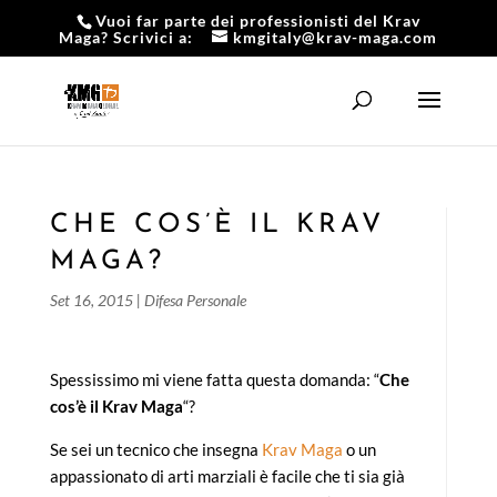
Vuoi far parte dei professionisti del Krav
Maga? Scrivici a:
kmgitaly@krav-maga.com
CHE COS’È IL KRAV
MAGA?
Set 16, 2015
|
Difesa Personale
Spessissimo mi viene fatta questa domanda: “
Che
cos’è il Krav Maga
“?
Se sei un tecnico che insegna
Krav Maga
o un
appassionato di arti marziali è facile che ti sia già