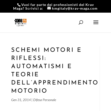
Vuoi far parte dei professionisti del Krav
Maga? Scrivici a:
kmgitaly@krav-maga.com
SCHEMI MOTORI E
RIFLESSI:
AUTOMATISMI E
TEORIE
DELL’APPRENDIMENTO
MOTORIO
Gen 31, 2014
|
Difesa Personale